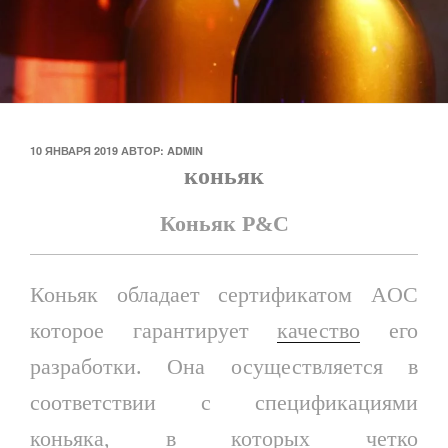
ОПУБЛИКОВАНО
10 ЯНВАРЯ 2019
АВТОР:
ADMIN
коньяк
Коньяк P&C
Коньяк обладает сертификатом AOC
которое гарантирует
качество
его
разработки. Она осуществляется в
соответствии с спецификациями
коньяка, в которых четко