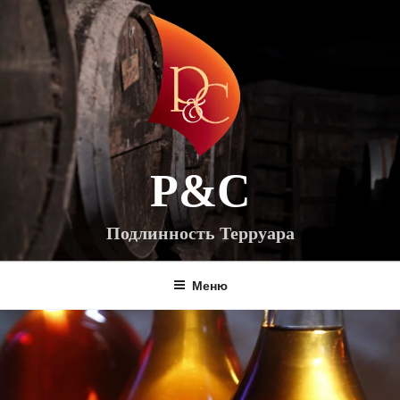
Перейти
к
содержимому
P&C
Подлинность Терруара
Меню