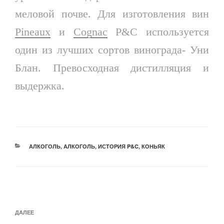
меловой почве. Для изготовления вин
Pineaux
и
Cognac
P&C используется
один из лучших сортов винограда- Уни
Блан. Превосходная дистилляция и
выдержка.
РУБРИКИ
АЛКОГОЛЬ
,
АЛКОГОЛЬ
,
ИСТОРИЯ P&C
,
КОНЬЯК
Навигация
по
Следующая
ДАЛЕЕ
записям