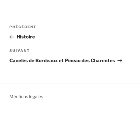
Navigation
PRÉCÉDENT
Article
de
précédent
Histoire
l’article
SUIVANT
Article
suivant
Canelés de Bordeaux et Pineau des Charentes
Mentions légales