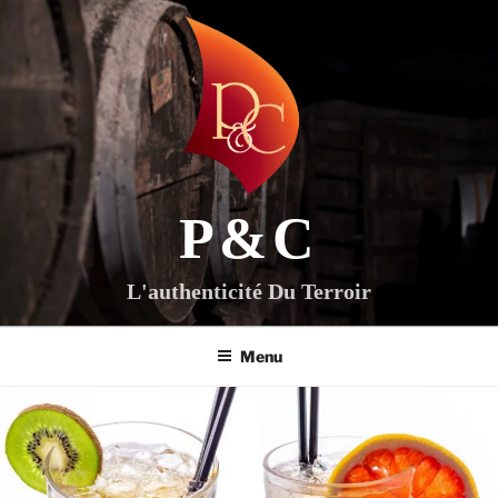
Aller
au
contenu
principal
P&C
L'authenticité Du Terroir
Menu