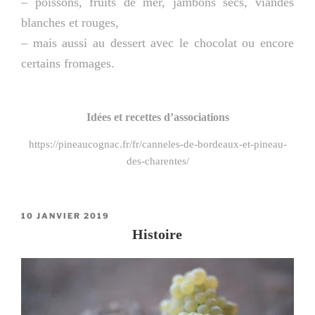
– poissons, fruits de mer, jambons secs, viandes
blanches et rouges,
– mais aussi au dessert avec le chocolat ou encore
certains fromages.
Idées et recettes d’associations
https://pineaucognac.fr/fr/canneles-de-bordeaux-et-pineau-
des-charentes/
PUBLIÉ
10 JANVIER 2019
LE
Histoire