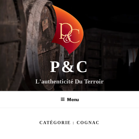
Aller
au
contenu
principal
P&C
L'authenticité Du Terroir
Menu
CATÉGORIE :
COGNAC