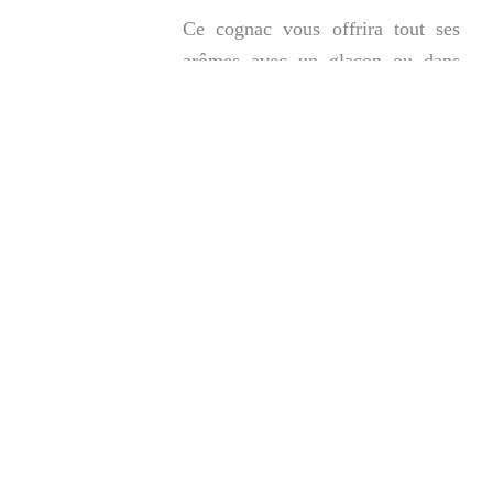
Ce cognac vous offrira tout ses
arômes avec un glaçon ou dans
des cocktails sans trop de sucres
afin de découvrir ses subtilités
gustatives.
45€/bouteille –
Demander un
devis
Cognac Napoléon XO
P&C
eXtra Old
Le fleuron de notre gamme est