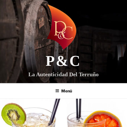
Saltar
al
contenido
P&C
La Autenticidad Del Terruño
Menú