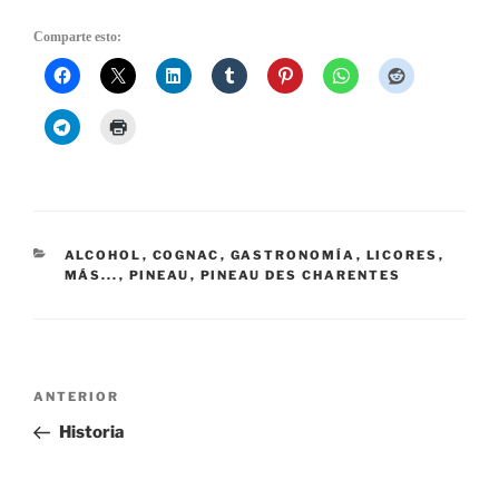
Comparte esto:
CATEGORÍAS
ALCOHOL
,
COGNAC
,
GASTRONOMÍA
,
LICORES
,
MÁS...
,
PINEAU
,
PINEAU DES CHARENTES
Navegación
ANTERIOR
Entrada
de
anterior:
Historia
entradas