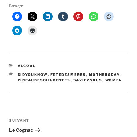
Partager :
CATÉGORIES
ALCOOL
ÉTIQUETTES
DIDYOUKNOW
,
FETEDESMERES
,
MOTHERSDAY
,
PINEAUDESCHARENTES
,
SAVIEZVOUS
,
WOMEN
Navigation
de
SUIVANT
Article
l’article
suivant
Le Cognac