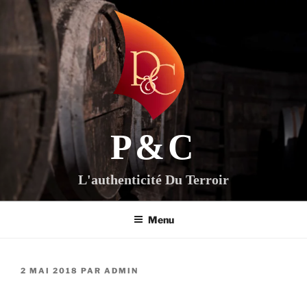
Aller
au
contenu
principal
P&C
L'authenticité Du Terroir
Menu
PUBLIÉ
2 MAI 2018
PAR
ADMIN
LE