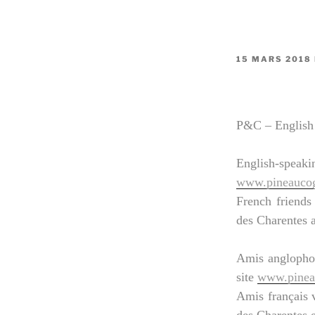
PUBLIÉ
15 MARS 2018
LE
P&C – English 
English-speakin
www.pineauco
French friends
des Charentes 
Amis anglophon
site
www.pinea
Amis français v
des Charentes 