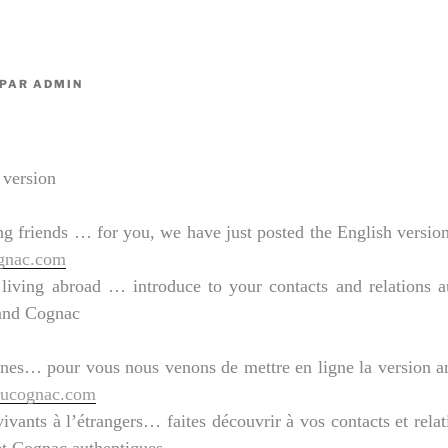
PAR
ADMIN
version
g friends … for you, we have just posted the English version
gnac.com
 living abroad … introduce to your contacts and relations a
and Cognac
es… pour vous nous venons de mettre en ligne la version an
ucognac.com
ivants à l’étrangers… faites découvrir à vos contacts et rela
et Cognac authentiques