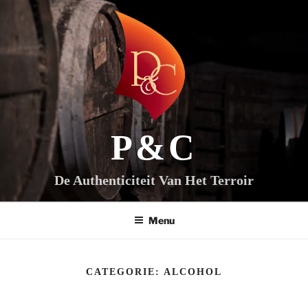
Ga
naar
de
inhoud
P&C
De Authenticiteit Van Het Terroir
Menu
CATEGORIE:
ALCOHOL