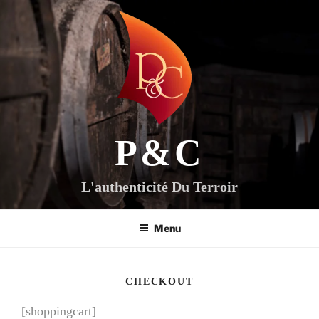
Aller
au
contenu
principal
P&C
L'authenticité Du Terroir
Menu
CHECKOUT
[shoppingcart]