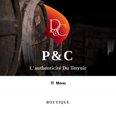
Aller
au
contenu
principal
P&C
L'authenticité Du Terroir
Menu
BOUTIQUE