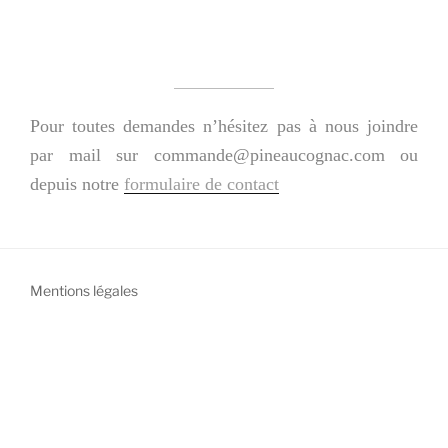
Pour toutes demandes n’hésitez pas à nous joindre
par mail sur
ammoc
p@edn
uaeni
angoc
moc.c
ou
depuis notre
formulaire de contact
Mentions légales