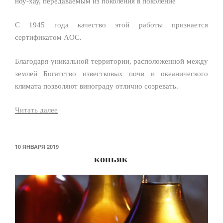
ноу-хау, передаваемым из поколения в поколение
С 1945 года качество этой работы признается
сертификатом AOC.
Благодаря уникальной территории, расположенной между
землей Богатство известковых почв и океанического
климата позволяют винограду отлично созревать.
Читать далее
«Pineau
des
Charentes»
ОПУБЛИКОВАНО
10 ЯНВАРЯ 2019
коньяк