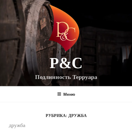
Перейти
к
содержимому
P&C
Подлинность Терруара
Меню
РУБРИКА:
ДРУЖБА
дружба