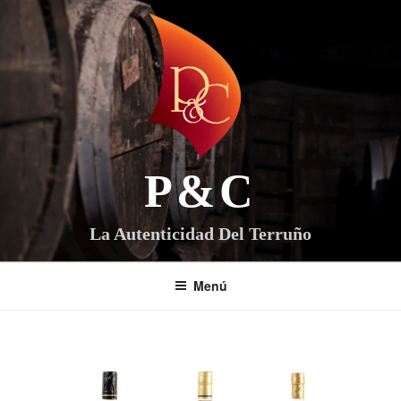
Saltar
al
contenido
P&C
La Autenticidad Del Terruño
Menú